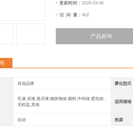
更新时间：
2026-03-06
访 问 量：
402
产品咨询
绍
其他品牌
雾化型式
乳液,溶液,悬浮液,糊状物体,燃料,中间体,肥皂粉,
适用领域
无机盐,其他
自动
热源