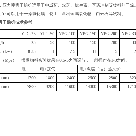
，压力喷雾干燥机适用于中成药、农药、抗生素、医药冲剂等物料的干燥‌
，它可以用于干燥氧化镁、瓷土、各种金属氧化物、白云石等物料‌。
雾干燥机
技术参考
YPG-25
YPG-50
YPG-100
YPG-150
YPG-200
YPG-30
g/h）
25
50
100
150
200
30
率（
kw）
0.35
4
7.5
11
15
2
力（
Mpa）
根据物料实验效果在
0.6-5之间调节，一般操作在1-3之间。
电
电
+蒸气
电
+燃煤（油）热风炉
（
mm）
1300
1800
2400
2600
2800
320
（
mm）
7800
9200
11600
14000
15300
1710