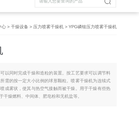
中心
>
干燥设备
>
压力喷雾干燥机
> YPG磷铵压力喷雾干燥机
机
种可以同时完成干燥和造粒的装置。按工艺要求可以调节料
到所需的按一定大小比例的球形颗粒。喷雾干燥机为连续式
料喷成雾状，使其与热空气接触而被干燥。用于干燥有些热
于干燥燃料、中间体、肥皂粉和无机盐等。