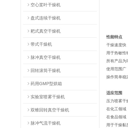
空心桨叶干燥机
盘式连续干燥机
耙式真空干燥机
性能特点
带式干燥机
干燥速度快
用于热敏性
脉冲真空干燥机
所有产品为
使用范围广
回转滚筒干燥机
操作简单稳
药用GMP型烘箱
适应范围
实验室喷雾干燥机
压力喷雾干
在化工领域
双锥回转真空干燥机
在食品领域
脉冲气流干燥机
用于干燥黏