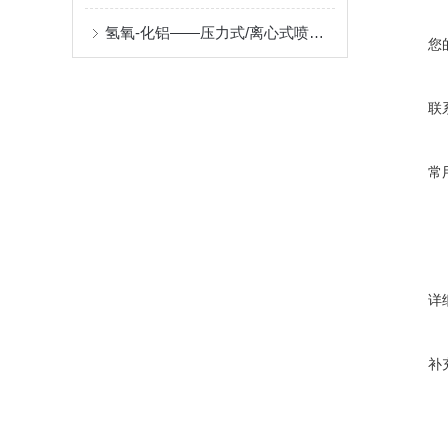
氢氧-化铝——压力式/离心式喷雾造粒机
您
联
常
详
补