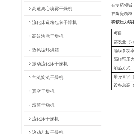
在制药领域
高速离心喷雾干燥机
在陶瓷领域
磷铵压力喷
流化床造粒包衣干燥机
项目
高效沸腾干燥机
蒸发量（
k
热风循环烘箱
隔膜泵功
隔膜泵压
振动流化床干燥机
加热方式
塔身直径
气流旋流干燥机
设备总高
真空干燥机
滚筒干燥机
流化床干燥机
滚动刮板干燥机