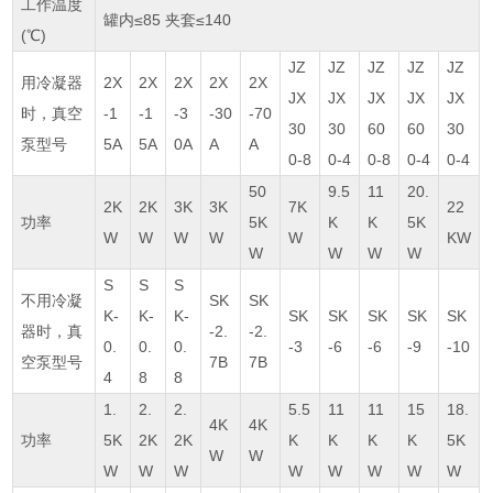
工作温度
罐内≤85 夹套≤140
(℃)
JZ
JZ
JZ
JZ
JZ
用冷凝器
2X
2X
2X
2X
2X
JX
JX
JX
JX
JX
时，真空
-1
-1
-3
-30
-70
30
30
60
60
30
泵型号
5A
5A
0A
A
A
0-8
0-4
0-8
0-4
0-4
50
9.5
11
20.
2K
2K
3K
3K
7K
22
功率
5K
K
K
5K
W
W
W
W
W
KW
W
W
W
W
S
S
S
不用冷凝
SK
SK
K-
K-
K-
SK
SK
SK
SK
SK
器时，真
-2.
-2.
0.
0.
0.
-3
-6
-6
-9
-10
空泵型号
7B
7B
4
8
8
1.
2.
2.
5.5
11
11
15
18.
4K
4K
功率
5K
2K
2K
K
K
K
K
5K
W
W
W
W
W
W
W
W
W
W