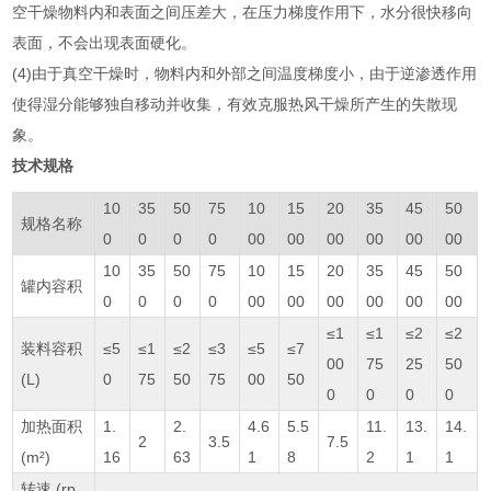
空干燥物料内和表面之间压差大，在压力梯度作用下，水分很快移向
表面，不会出现表面硬化。
(4)由于真空干燥时，物料内和外部之间温度梯度小，由于逆渗透作用
使得湿分能够独自移动并收集，有效克服热风干燥所产生的失散现
象。
技术规格
10
35
50
75
10
15
20
35
45
50
规格名称
0
0
0
0
00
00
00
00
00
00
10
35
50
75
10
15
20
35
45
50
罐内容积
0
0
0
0
00
00
00
00
00
00
≤1
≤1
≤2
≤2
装料容积
≤5
≤1
≤2
≤3
≤5
≤7
00
75
25
50
(L)
0
75
50
75
00
50
0
0
0
0
加热面积
1.
2.
4.6
5.5
11.
13.
14.
2
3.5
7.5
(m²)
16
63
1
8
2
1
1
转速 (rp