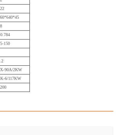
22
60*640*45
8
0.784
5-150
.2
2X-90A/2KW
SK-6/117KW
200