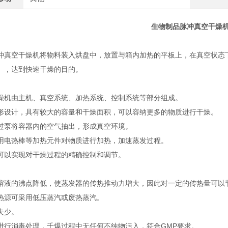
生物制品脉冲真空干燥
冲真空干燥机将物料装入烘盘中，放置与箱内加热的平板上，在真空状态
），达到快速干燥的目的。
燥机由主机、真空系统、加热系统、控制系统等部分组成。
形设计，具有较大的容量和干燥面积，可以容纳更多的物质进行干燥。
过泵将容器内的空气抽出，形成真空环境。
用电热棒等加热元件对物质进行加热，加速蒸发过程。
可以实现对干燥过程的精确控制和调节。
溶液的沸点降低，使蒸发器的传热推动力增大，因此对一定的传热量可以
热源可采用低压蒸汽或废热蒸汽。
失少。
进行消毒处理，千爆过程中无任何不纯物污入，符合GMP要求。