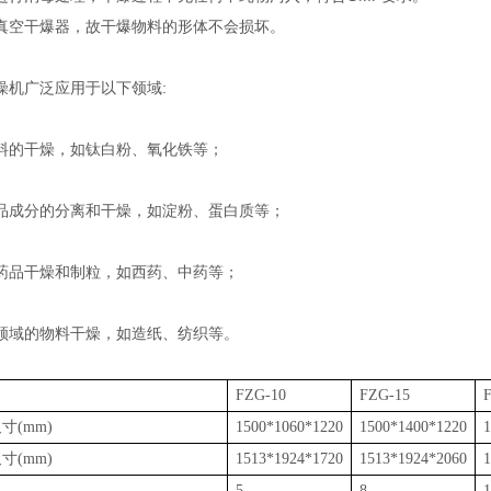
真空干爆器，故干爆物料的形体不会损坏。
燥机广泛应用于以下领域:
料的干燥，如钛白粉、氧化铁等；
品成分的分离和干燥，如淀粉、蛋白质等；
药品干燥和制粒，如西药、中药等；
领域的物料干燥，如造纸、纺织等。
FZG-10
FZG-15
寸(mm)
1500*1060*1220
1500*1400*1220
1
寸(mm)
1513*1924*1720
1513*1924*2060
1
5
8
1