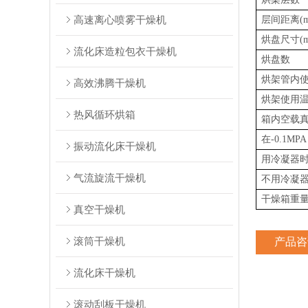
高速离心喷雾干燥机
层间距离(m
烘盘尺寸(m
流化床造粒包衣干燥机
烘盘数
烘架管内
高效沸腾干燥机
烘架使用温
热风循环烘箱
箱内空载
在-0.1M
振动流化床干燥机
用冷凝器
气流旋流干燥机
不用冷凝
干燥箱重量(
真空干燥机
滚筒干燥机
产品咨
流化床干燥机
滚动刮板干燥机