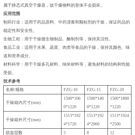
属于静态式真空干爆器，故干爆物料的形体不会损坏。
应用范围
‌制药行业‌：适用于药品原料、中药浸膏和颗粒剂的干燥，保证药品的
稳定性和安全性‌。
‌生物工程‌：用于干燥微生物制品、酶制剂等，保持其活性‌。
‌食品工业‌：适用于水果、蔬菜、肉类等食品的干燥，保持其颜色、味
道和营养成分‌。
‌材料科学‌：用于干燥多孔材料、纳米材料等，避免材料的结构和性能
受损‌。
技术参考
名称/规格
FZG-10
FZG-15
FZG-20
1500*106
1500*140
1500*1800
干燥箱内尺寸(mm)
0*1220
0*1220
*1220
1513*192
1513*192
1513*1924
干燥箱外尺寸(mm)
4*1720
4*2060
*2500
烘架层数
5
8
12