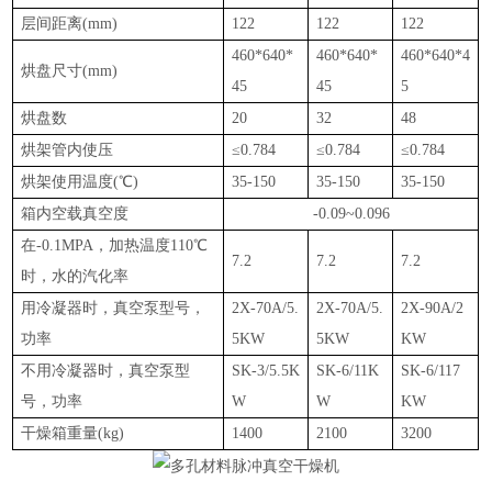
层间距离(mm)
122
122
122
460*640*
460*640*
460*640*4
烘盘尺寸(mm)
45
45
5
烘盘数
20
32
48
烘架管内使压
≤0.784
≤0.784
≤0.784
烘架使用温度(℃)
35-150
35-150
35-150
箱内空载真空度
-0.09~0.096
在-0.1MPA，加热温度110℃
7.2
7.2
7.2
时，水的汽化率
用冷凝器时，真空泵型号，
2X-70A/5.
2X-70A/5.
2X-90A/2
功率
5KW
5KW
KW
不用冷凝器时，真空泵型
SK-3/5.5K
SK-6/11K
SK-6/117
号，功率
W
W
KW
干燥箱重量(kg)
1400
2100
3200