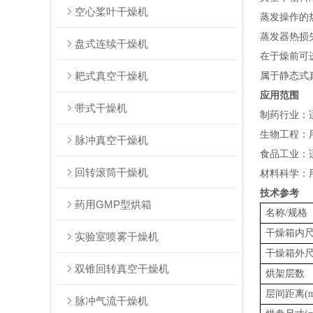
空心桨叶干燥机
蒸发操作的
蒸发器热损
盘式连续干燥机
在于燥前可
耙式真空干燥机
属于静态式
应用范围
带式干燥机
‌制药行业
‌生物工程‌
脉冲真空干燥机
‌食品工业
回转滚筒干燥机
‌材料科学
技术参考
药用GMP型烘箱
名称/规格
干燥箱内尺
实验室喷雾干燥机
干燥箱外尺
双锥回转真空干燥机
烘架层数
层间距离(m
脉冲气流干燥机