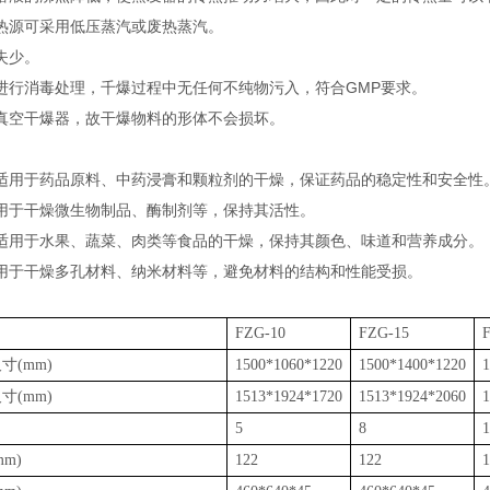
热源可采用低压蒸汽或废热蒸汽。
失少。
进行消毒处理，千爆过程中无任何不纯物污入，符合GMP要求。
真空干爆器，故干爆物料的形体不会损坏。
‌：适用于药品原料、中药浸膏和颗粒剂的干燥，保证药品的稳定性和安全性‌
：用于干燥微生物制品、酶制剂等，保持其活性‌。
‌：适用于水果、蔬菜、肉类等食品的干燥，保持其颜色、味道和营养成分‌。
‌：用于干燥多孔材料、纳米材料等，避免材料的结构和性能受损‌。
FZG-10
FZG-15
寸(mm)
1500*1060*1220
1500*1400*1220
1
寸(mm)
1513*1924*1720
1513*1924*2060
1
5
8
1
m)
122
122
1