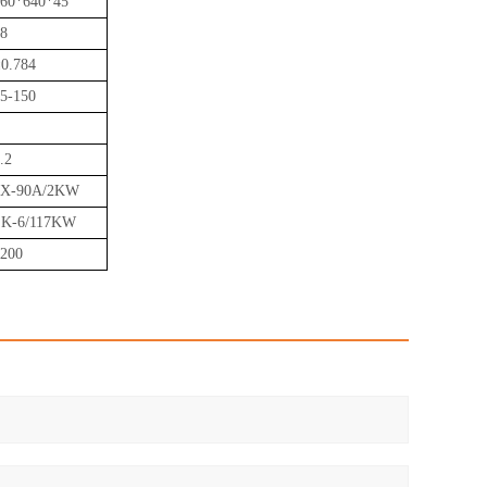
60*640*45
8
0.784
5-150
.2
2X-90A/2KW
SK-6/117KW
200