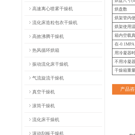
烘盘尺寸(m
高速离心喷雾干燥机
烘盘数
烘架管内
流化床造粒包衣干燥机
烘架使用温
箱内空载
高效沸腾干燥机
在-0.1M
热风循环烘箱
用冷凝器
不用冷凝
振动流化床干燥机
干燥箱重量(
气流旋流干燥机
产品咨
真空干燥机
滚筒干燥机
流化床干燥机
滚动刮板干燥机