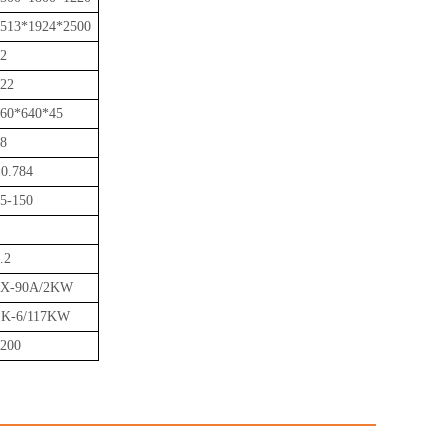
513*1924*2500
2
22
60*640*45
8
0.784
5-150
.2
2X-90A/2KW
SK-6/117KW
200