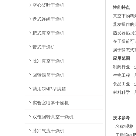
空心桨叶干燥机
性能特点
真空下物料
盘式连续干燥机
蒸发操作的
耙式真空干燥机
蒸发器热损
在于燥前可
带式干燥机
属于静态式
应用范围
脉冲真空干燥机
‌制药行业
回转滚筒干燥机
‌生物工程‌
‌食品工业
药用GMP型烘箱
‌材料科学
实验室喷雾干燥机
双锥回转真空干燥机
技术参考
名称/规格
脉冲气流干燥机
干燥箱内尺