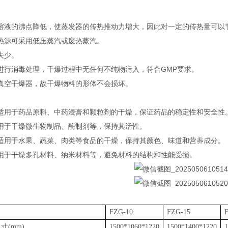
溶液的沸点降低，使蒸发器的传热推动力增大，因此对一定的传热量可以
热源可采用低压蒸汽或废热蒸汽。
失少。
进行消毒处理，千爆过程中无任何不纯物污入，符合GMP要求。
真空干爆器，故干爆物料的形体不会损坏。
‌：适用于药品原料、中药浸膏和颗粒剂的干燥，保证药品的稳定性和安全性‌
：用于干燥微生物制品、酶制剂等，保持其活性‌。
‌：适用于水果、蔬菜、肉类等食品的干燥，保持其颜色、味道和营养成分‌。
‌：用于干燥多孔材料、纳米材料等，避免材料的结构和性能受损‌。
FZG-10
FZG-15
寸(mm)
1500*1060*1220
1500*1400*1220
1