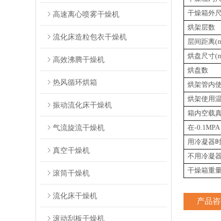
干燥箱外尺
高速离心喷雾干燥机
烘架层数
流化床造粒包衣干燥机
层间距离(m
烘盘尺寸(m
高效沸腾干燥机
烘盘数
热风循环烘箱
烘架管内
烘架使用温
振动流化床干燥机
箱内空载
气流旋流干燥机
在-0.1M
用冷凝器
真空干燥机
不用冷凝
干燥箱重量(
滚筒干燥机
流化床干燥机
产品咨
滚动刮板干燥机