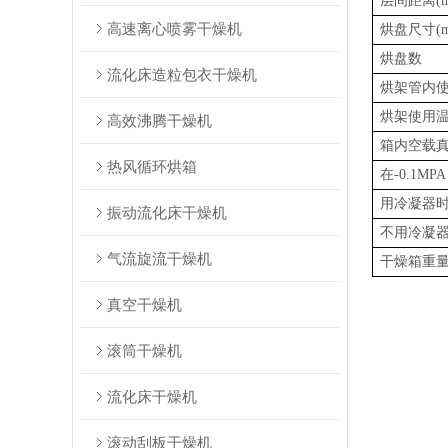
层间距离(m
高速离心喷雾干燥机
烘盘尺寸(m
烘盘数
流化床造粒包衣干燥机
烘架管内
烘架使用温
高效沸腾干燥机
箱内空载
热风循环烘箱
在-0.1M
用冷凝器
振动流化床干燥机
不用冷凝
气流旋流干燥机
干燥箱重量(
真空干燥机
滚筒干燥机
流化床干燥机
滚动刮板干燥机