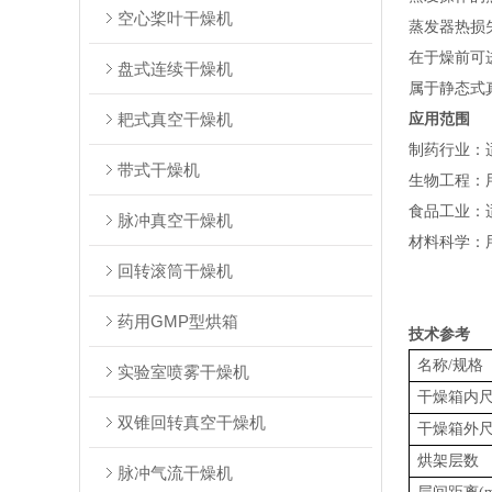
空心桨叶干燥机
蒸发器热损
在于燥前可
盘式连续干燥机
属于静态式
耙式真空干燥机
应用范围
‌制药行业
带式干燥机
‌生物工程‌
‌食品工业
脉冲真空干燥机
‌材料科学
回转滚筒干燥机
药用GMP型烘箱
技术参考
名称/规格
实验室喷雾干燥机
干燥箱内尺
双锥回转真空干燥机
干燥箱外尺
烘架层数
脉冲气流干燥机