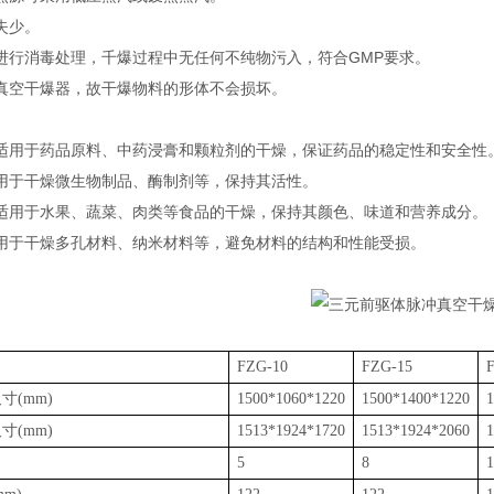
失少。
进行消毒处理，千爆过程中无任何不纯物污入，符合GMP要求。
真空干爆器，故干爆物料的形体不会损坏。
‌：适用于药品原料、中药浸膏和颗粒剂的干燥，保证药品的稳定性和安全性‌
：用于干燥微生物制品、酶制剂等，保持其活性‌。
‌：适用于水果、蔬菜、肉类等食品的干燥，保持其颜色、味道和营养成分‌。
‌：用于干燥多孔材料、纳米材料等，避免材料的结构和性能受损‌。
FZG-10
FZG-15
寸(mm)
1500*1060*1220
1500*1400*1220
1
寸(mm)
1513*1924*1720
1513*1924*2060
1
5
8
1