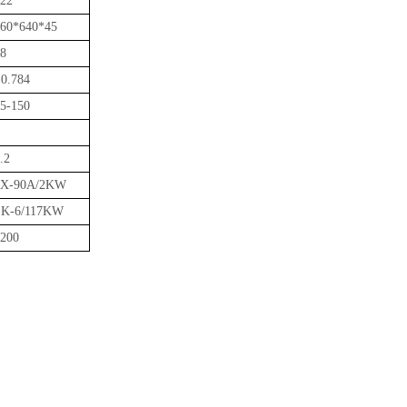
22
60*640*45
8
0.784
5-150
.2
2X-90A/2KW
SK-6/117KW
200