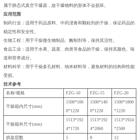
属于静态式真空干爆器，故干爆物料的形体不会损坏。
应用范围
‌制药行业‌：适用于药品原料、中药浸膏和颗粒剂的干燥，保证药品的
稳定性和安全性‌。
‌生物工程‌：用于干燥微生物制品、酶制剂等，保持其活性‌。
‌食品工业‌：适用于水果、蔬菜、肉类等食品的干燥，保持其颜色、味
道和营养成分‌。
‌材料科学‌：用于干燥多孔材料、纳米材料等，避免材料的结构和性能
受损‌。
技术参考
名称/规格
FZG-10
FZG-15
FZG-20
1500*106
1500*140
1500*1800
干燥箱内尺寸(mm)
0*1220
0*1220
*1220
1513*192
1513*192
1513*1924
干燥箱外尺寸(mm)
4*1720
4*2060
*2500
烘架层数
5
8
12