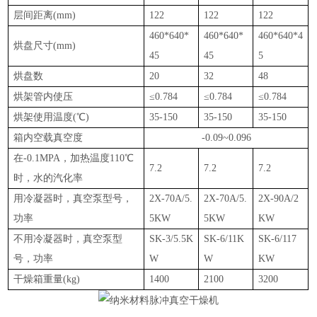
层间距离(mm)
122
122
122
460*640*
460*640*
460*640*4
烘盘尺寸(mm)
45
45
5
烘盘数
20
32
48
烘架管内使压
≤0.784
≤0.784
≤0.784
烘架使用温度(℃)
35-150
35-150
35-150
箱内空载真空度
-0.09~0.096
在-0.1MPA，加热温度110℃
7.2
7.2
7.2
时，水的汽化率
用冷凝器时，真空泵型号，
2X-70A/5.
2X-70A/5.
2X-90A/2
功率
5KW
5KW
KW
不用冷凝器时，真空泵型
SK-3/5.5K
SK-6/11K
SK-6/117
号，功率
W
W
KW
干燥箱重量(kg)
1400
2100
3200