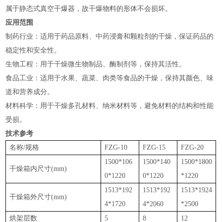
属于静态式真空干爆器，故干爆物料的形体不会损坏。
应用范围
‌制药行业‌：适用于药品原料、中药浸膏和颗粒剂的干燥，保证药品的
稳定性和安全性‌。
‌生物工程‌：用于干燥微生物制品、酶制剂等，保持其活性‌。
‌食品工业‌：适用于水果、蔬菜、肉类等食品的干燥，保持其颜色、味
道和营养成分‌。
‌材料科学‌：用于干燥多孔材料、纳米材料等，避免材料的结构和性能
受损‌。
技术参考
名称/规格
FZG-10
FZG-15
FZG-20
1500*106
1500*140
1500*1800
干燥箱内尺寸(mm)
0*1220
0*1220
*1220
1513*192
1513*192
1513*1924
干燥箱外尺寸(mm)
4*1720
4*2060
*2500
烘架层数
5
8
12