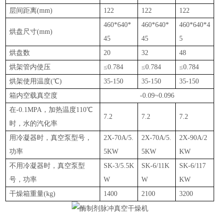
层间距离(mm)
122
122
122
460*640*
460*640*
460*640*4
烘盘尺寸(mm)
45
45
5
烘盘数
20
32
48
烘架管内使压
≤0.784
≤0.784
≤0.784
烘架使用温度(℃)
35-150
35-150
35-150
箱内空载真空度
-0.09~0.096
在-0.1MPA，加热温度110℃
7.2
7.2
7.2
时，水的汽化率
用冷凝器时，真空泵型号，
2X-70A/5.
2X-70A/5.
2X-90A/2
功率
5KW
5KW
KW
不用冷凝器时，真空泵型
SK-3/5.5K
SK-6/11K
SK-6/117
号，功率
W
W
KW
干燥箱重量(kg)
1400
2100
3200