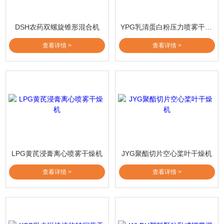
DSH农药双螺旋锥形混合机
YPG乳清蛋白粉压力喷雾干燥机
查看详情 >
查看详情 >
LPG黄芪浸膏离心喷雾干燥机
JYG聚酯切片空心桨叶干燥机
查看详情 >
查看详情 >