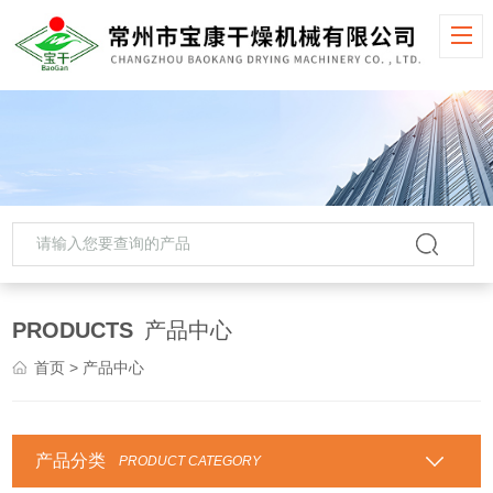
PRODUCTS
产品中心
首页
> 产品中心
产品分类
PRODUCT CATEGORY