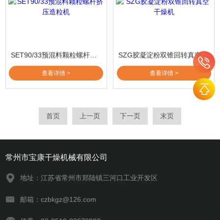
SET90/33预混料颗粒螺杆挤压造粒机
SZG胶凝淀粉双锥回转真空干燥机
查看详情 >
查看详情 >
首页
上一页
下一页
末页
常州市宝康干燥机械有限公司
地址：江苏省常州市郑陆镇三河口工业开发区
邮箱：czbkgz@126.com